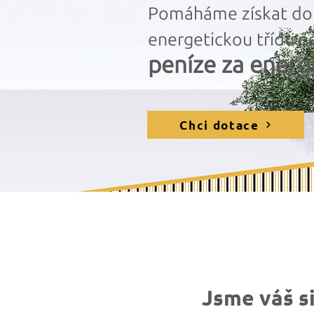
Pomáháme získat dota
energetickou třídu n
peníze za energ
Chci dotace
Jsme váš s