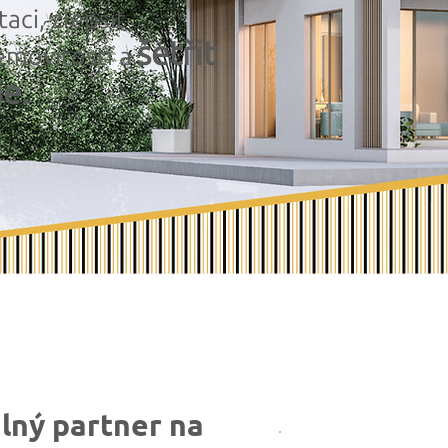
ci, zlepšit
šetřit
emovitosti a
ie.
ilný partner na