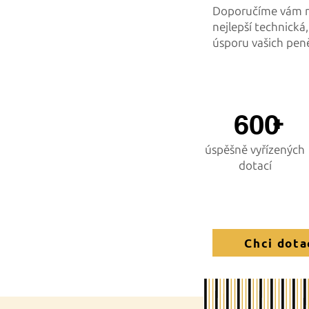
Doporučíme vám n
nejlepší technická
úsporu vašich pen
600
+
úspěšně vyřízených
dotací
Chci dota