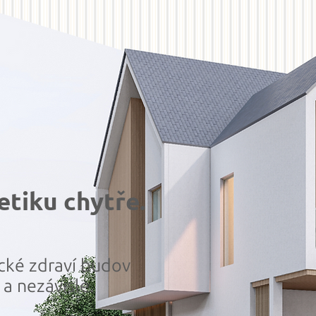
tiku chytře.
cké zdraví budov
a nezávisle.