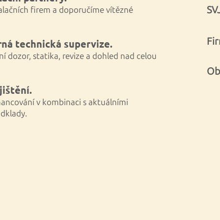
SV
alačních firem a doporučíme vítězné
Fi
rná technická supervize.
ní dozor, statika, revize a dohled nad celou
Ob
jištění.
ancování v kombinaci s aktuálními
dklady.