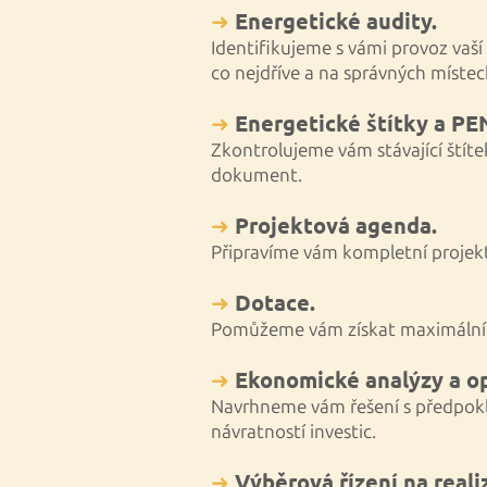
➜
Energetické audity.
Identifikujeme s vámi provoz vaší
co nejdříve a na správných místec
➜
Energetické štítky a PE
Zkontrolujeme vám stávající štít
dokument.
➜
Projektová agenda.
Připravíme vám kompletní proje
➜
Dotace.
Pomůžeme vám získat maximální
➜
Ekonomické analýzy a op
Navrhneme vám řešení s předpok
návratností investic.
➜
Výběrová řízení na reali