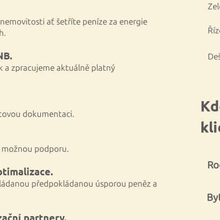
Zel
 nemovitosti ať šetříte peníze za energie
Říz
h.
NB.
De
ek a zpracujeme aktuálně platný
Kd
ktovou dokumentaci.
kl
 možnou podporu.
Ro
timalizace.
ládanou předpokládanou úsporou peněz a
By
zační partnery.