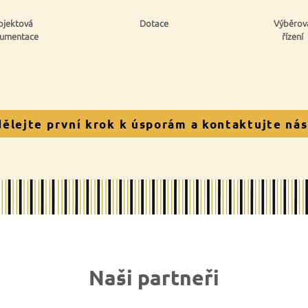
ojektová
Dotace
Výběrov
umentace
řízení
ělejte první krok k úsporám a kontaktujte nás
Naši partneři