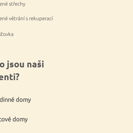
ené střechy
ené větrání s rekuperací
šťovka
o jsou naši
ienti?
dinné domy
tové domy