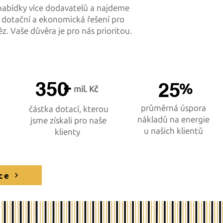
abídky více dodavatelů a najdeme
, dotační a ekonomická řešení pro
ěz. Vaše důvěra je pro nás prioritou.
350
+
25
%
mil. Kč
průměrná úspora
částka dotací, kterou
nákladů na energie
jsme získali pro naše
u našich klientů
klienty
ce