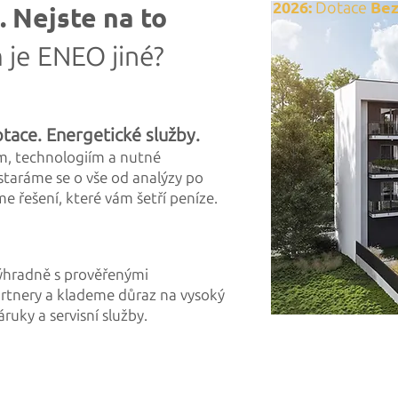
2026:
Bez
Dotace
 Nejste na to
 je ENEO jiné?
tace. Energetické služby.
, technologiím a nutné
staráme se o vše od analýzy po
eme
řešení, které vám šetří peníze.​
ýhradně s prověřenými
rtnery a klademe důraz na vysoký
áruky a servisní služby.