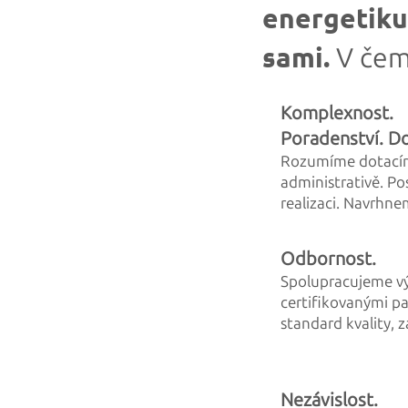
energetiku.
sami.
V čem
Komplexnost.
Poradenství. Do
Rozumíme dotacím
administrativě. Po
realizaci. Navrhn
Odbornost.
Spolupracujeme v
certi
fikovanými pa
standard kvality, z
Nezávislost.