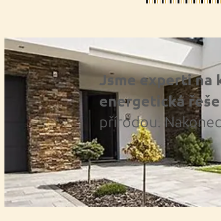
Jsme experti na
energetická řeš
přírodou. Nakonec 