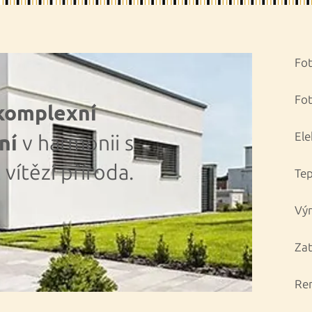
Fot
Fot
 komplexní
ení
Ele
v harmonii s
vítězí příroda.
Tep
Vým
Zat
Ren