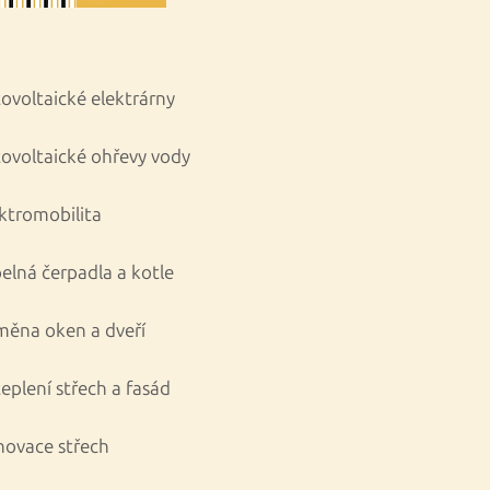
ovoltaické elektrárny
ovoltaické ohřevy vody
ktromobilita
elná čerpadla a kotle
ěna oken a dveří
eplení střech a fasád
ovace střech