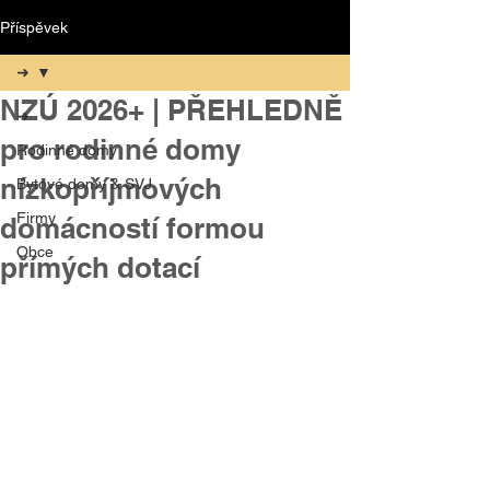
Příspěvek
➜
NZÚ 2026+ | PŘEHLEDNĚ
➜
pro rodinné domy
Rodinné domy
nízkopříjmových
Bytové domy & SVJ
Firmy
domácností formou
Obce
přímých dotací